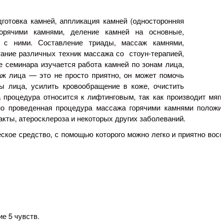
готовка камней, аппликация камней (односторонняя
орячими камнями, деление камней на основные,
 с ними. Составление триады, массаж камнями,
етание различных техник массажа со
стоун-терапией
,
 семинара изучается работа камней по зонам лица,
аж
лица — это не просто приятно, он может помочь
ы лица, усилить кровообращение в коже, очистить
та процедура относится к лифтинговым, так как производит 
но проведенная процедура массажа горячими камнями положи
акты, атеросклероза и некоторых других заболеваний.
кое средство, с помощью которого можно легко и приятно восс
.
е 5 чувств.