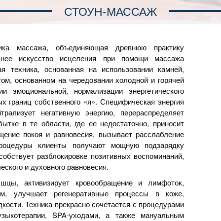
СТОУН-МАССАЖ
ка массажа, объединяющая древнюю практику
внее искусство исцеления при помощи массажа
я техника, основанная на использовании камней,
ом, основанном на чередовании холодной и горячей
ии эмоциональной, нормализации энергетического
ых границ собственного «я». Специфическая энергия
трализует негативную энергию, перераспределяет
бытке в те области, где ее недостаточно, приносит
щение покоя и равновесия, вызывает расслабление
роцедуры клиенты получают мощную подзарядку
собствует разблокировке позитивных воспоминаний,
еского и духовного равновесия.
цы, активизирует кровообращение и лимфоток,
ом, улучшает регенеративные процессы в коже,
кости. Техника прекрасно сочетается с процедурами
узыкотерапии,
SPA-уходами
, а также мануальным