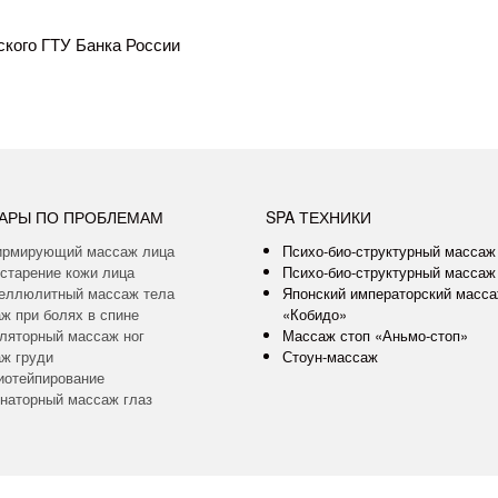
кого ГТУ Банка России
АРЫ ПО ПРОБЛЕМАМ
SPA ТЕХНИКИ
рмирующий массаж лица
Психо-био-структурный массаж
старение кожи лица
Психо-био-структурный массаж
еллюлитный массаж тела
Японский императорский масс
ж при болях в спине
«Кобидо»
ляторный массаж ног
Массаж стоп «Аньмо-стоп»
ж груди
Стоун-массаж
иотейпирование
наторный массаж глаз